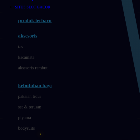
Awan
SITUS SLOT GACOR
Azetabio
produk terbaru
B
aksesoris
Baabaasheepz
tas
Babiators
kacamata
Baby Dove
aksesoris rambut
Baby Jogger
Baby Rovega
kebutuhan bayi
Babybee
pakaian tidur
Banana Boat
set & terusan
Banz
piyama
Barbie
bodysuits
Beaba