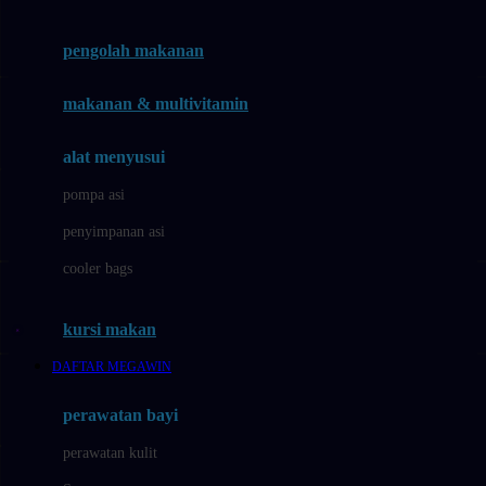
Joie
pengolah makanan
Joolz
Jujube
makanan & multivitamin
K
alat menyusui
Kiddycuts
pompa asi
Kumon
penyimpanan asi
L
cooler bags
Leapfrog
kursi makan
Leclerc
DAFTAR MEGAWIN
Lee Vierra
Lillebaby
perawatan bayi
Little Bird Told Me
perawatan kulit
Little Miss Janis