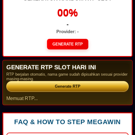
Squishmallows
00%
Starbooks
-
Stick-O
Provider: -
Stokke
GENERATE RTP
Sudocrem
Sumimo
GENERATE RTP SLOT HARI INI
Sunnylife
RTP berjalan otomatis, nama game sudah dipisahkan sesuai provider
masing-masing.
Sun-Staches
Generate RTP
Swimava
Memuat RTP...
T
Tommee Tippee
FAQ & HOW TO STEP MEGAWIN
Trunki
Tutti Bambini