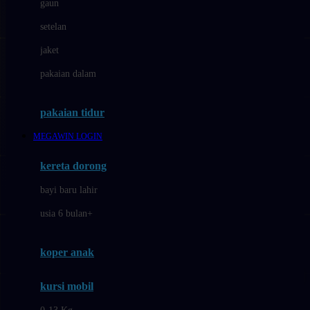
gaun
Dae Organics
setelan
Docare
jaket
Doona
pakaian dalam
Down To Earth
Drew
pakaian tidur
Dr. Brown's
MEGAWIN LOGIN
E
kereta dorong
ELC
bayi baru lahir
Ergobaby
usia 6 bulan+
Expert Care
koper anak
Ezyroller
kursi mobil
F