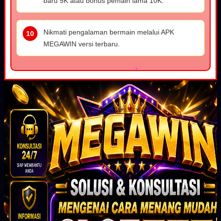
baru 5K atau bonus pemain lama 10K.
Nikmati pengalaman bermain melalui APK
MEGAWIN versi terbaru.