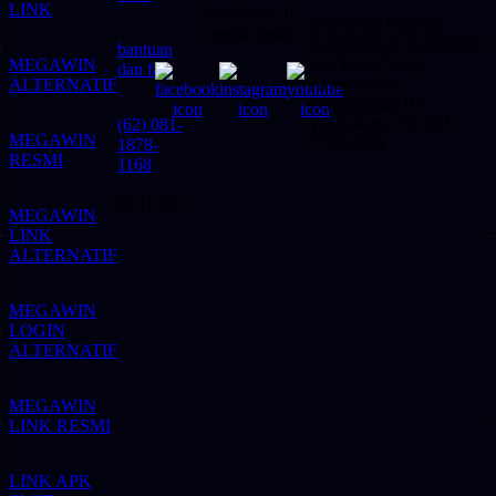
LINK
ikuti kami di
Direktorat Jenderal
media sosial
Perlindungan Konsumen
bantuan
dan Tertib Niaga
MEGAWIN
dan faq
Kementerian
ALTERNATIF
Perdagangan RI
WhatsApp: +62 821
(62) 081-
MEGAWIN
7750 2820
1878-
RESMI
1168
24 Hours
MEGAWIN
LINK
ALTERNATIF
MEGAWIN
LOGIN
ALTERNATIF
MEGAWIN
LINK RESMI
LINK APK